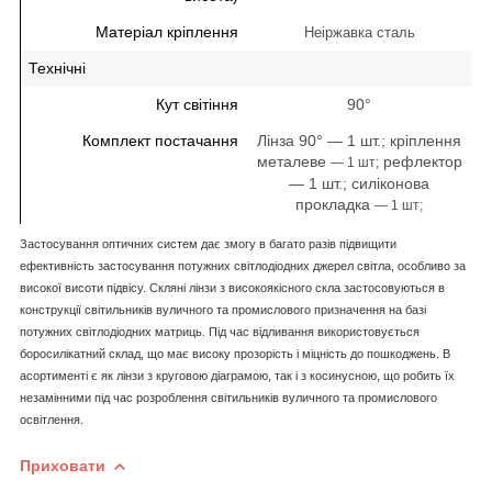
Матеріал кріплення
Неіржавка сталь
Технічні
Кут світіння
90°
Комплект постачання
Лінза 90° — 1 шт.; кріплення
металеве
рефлектор
― 1 шт;
— 1 шт.; силіконова
прокладка
― 1 шт;
Застосування оптичних систем дає змогу в багато разів підвищити
ефективність застосування потужних світлодіодних джерел світла, особливо за
високої висоти підвісу. Скляні лінзи з високоякісного скла застосовуються в
конструкції світильників вуличного та промислового призначення на базі
потужних світлодіодних матриць. Під час відливання використовується
боросилікатний склад, що має високу прозорість і міцність до пошкоджень. В
асортименті є як лінзи з круговою діаграмою, так і з косинусною, що робить їх
незамінними під час розроблення світильників вуличного та промислового
освітлення.
Приховати