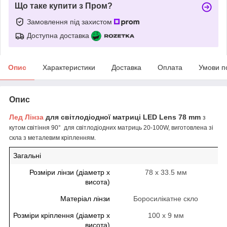
Що таке купити з Пром?
Замовлення під захистом
Доступна доставка
Опис
Характеристики
Доставка
Оплата
Умови п
Опис
Лед Лінза
для світлодіодної матриці LED Lens 78 mm
з
кутом світіння 90°
для світлодіодних матриць 20-100W, виготовлена зі
скла з металевим кріпленням.
Загальні
Розміри лінзи (діаметр х
78 x 33.5 мм
висота)
Матеріал лінзи
Боросилікатне скло
Розміри кріплення (діаметр х
100 х 9 мм
висота)