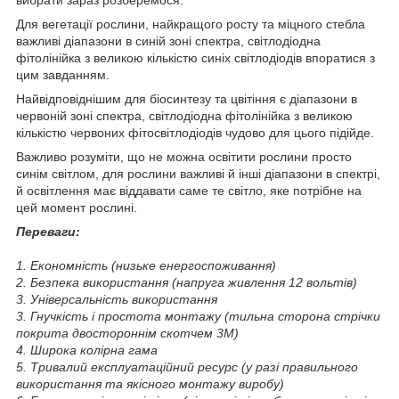
Для вегетації рослини, найкращого росту та міцного стебла
важливі діапазони в синій зоні спектра, світлодіодна
фітолінійка з великою кількістю синіх світлодіодів впоратися з
цим завданням.
Найвідповіднішим для біосинтезу та цвітіння є діапазони в
червоній зоні спектра, світлодіодна фітолінійка з великою
кількістю червоних фітосвітлодіодів чудово для цього підійде.
Важливо розуміти, що не можна освітити рослини просто
синім світлом, для рослини важливі й інші діапазони в спектрі,
й освітлення має віддавати саме те світло, яке потрібне на
цей момент рослині.
Переваги:
1. Економність (низьке енергоспоживання)
2. Безпека використання (напруга живлення 12 вольтів)
3. Універсальність використання
3. Гнучкість і простота монтажу (тильна сторона стрічки
покрита двостороннім скотчем 3M)
4. Широка колірна гама
5. Тривалий експлуатаційний ресурс (у разі правильного
використання та якісного монтажу виробу)