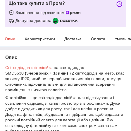
Що таке купити з Пром?
Замовлення під захистом
Доступна доставка
Опис
Характеристики
Доставка
Оплата
Умови п
Опис
Світлодіодна фітолінійка
на светодиодах
SMD5630
(3червоних + 1синій)
72 світлодіодів на метр, клас
захисту IP20, який не передбачає захист від вологи, тому ця
фітолінійка підходить тільки для встановлення всередині
приміщень із низькою вологістю.
Фітолінійка — це світлодіодна лінійка для підсвічування і
освітлення саджанців, квітів і жовтогарів із рослинами. Дуже
добре підходить як для росту, так і для цвітіння рослини.
Діоди на фітолінійці збудовані та підібрані так, щоб віддавати
рослині потрібний спектр для вегетації або цвітіння. Яку
світлодіодну фітолінійку і з яким саме спектром світла вам
вибрати зараз розберемося.