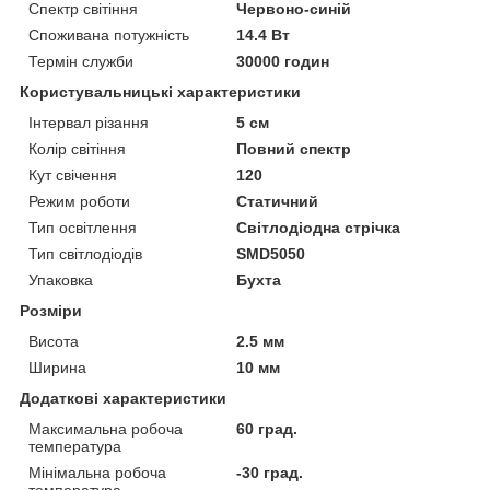
Спектр світіння
Червоно-синій
Споживана потужність
14.4 Вт
Термін служби
30000 годин
Користувальницькі характеристики
Інтервал різання
5 см
Колір світіння
Повний спектр
Кут свічення
120
Режим роботи
Статичний
Тип освітлення
Світлодіодна стрічка
Тип світлодіодів
SMD5050
Упаковка
Бухта
Розміри
Висота
2.5 мм
Ширина
10 мм
Додаткові характеристики
Максимальна робоча
60 град.
температура
Мінімальна робоча
-30 град.
температура