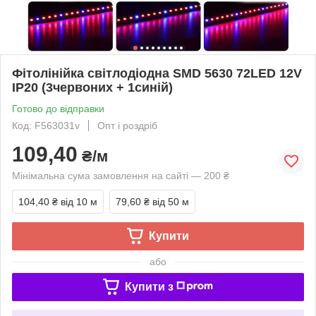
Фітолінійка світлодіодна SMD 5630 72LED 12V
IP20 (3червоних + 1синій)
Готово до відправки
Код: F563031v
Опт і роздріб
109,40
₴/м
Мінімальна сума замовлення на сайті — 200 ₴
104,40 ₴
від 10 м
79,60 ₴
від 50 м
Купити
або
Купити з