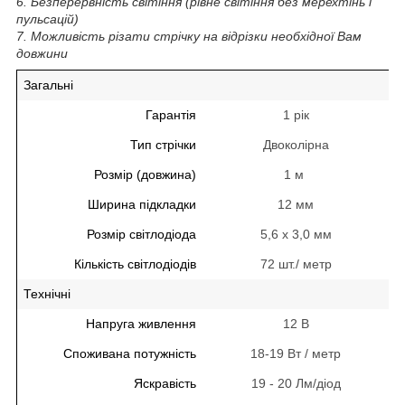
6. Безперервність світіння (рівне світіння без мерехтінь і
пульсацій)
7.
Можливість різати стрічку на відрізки необхідної Вам
довжини
Загальні
Гарантія
1 рік
Тип стрічки
Двоколірна
Розмір (довжина)
1 м
Ширина підкладки
12 мм
Розмір світлодіода
5,6 х 3,0 мм
Кількість світлодіодів
72 шт./ метр
Технічні
Напруга живлення
12 В
Споживана потужність
18-19 Вт / метр
Яскравість
19 - 20 Лм/діод