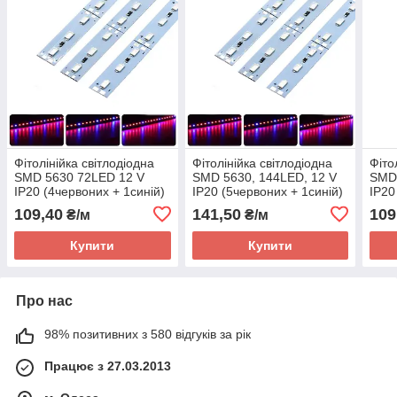
Фітолінійка світлодіодна
Фітолінійка світлодіодна
Фіто
SMD 5630 72LED 12 V
SMD 5630, 144LED, 12 V
SMD
IP20 (4червоних + 1синій)
IP20 (5червоних + 1синій)
IP20
109,40
141,50
109
₴/м
₴/м
Купити
Купити
Про нас
98% позитивних з 580 відгуків за рік
Працює з 27.03.2013