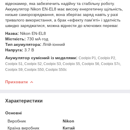
відеокамер, яка забезпечить надійну та стабільну роботу.
Аккумулятор Nikon EN-EL8 має високу енергетичну щільність,
низьке саморозряджання, вона зберігає заряд навіть у разі
тривалого використання, а брак «ефекту пам'яті» і здатність
швидко заряджатися, можна віднести до ключових переваг.
Назва:
Nikon EN-EL8
Місткість:
730 мА·год
Тип акумулятора:
Літій-іонний
Напруга:
3.7 В
Акумулятор сумісний із моделями:
Coolpix P1, Coolpix P2,
Coolpix S1, Coolpix S2, Coolpix S3, Coolpix S5, Coolpix S6, Coolpix S7c,
Coolpix S9, Coolpix S50, Coolpix S50c
Приховати
Характеристики
Основні
Виробник
Nikon
Країна виробник
Китай