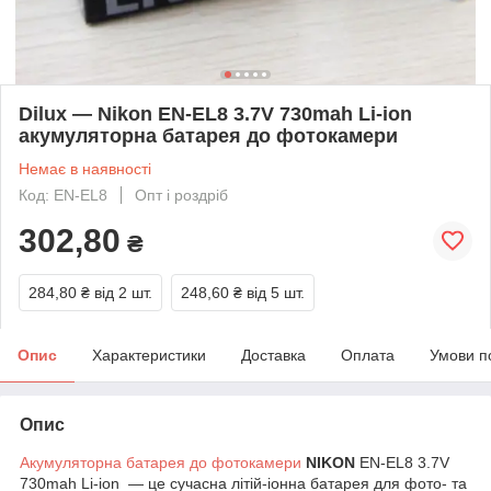
Dilux — Nikon EN-EL8 3.7V 730mah Li-ion
акумуляторна батарея до фотокамери
Немає в наявності
Код: EN-EL8
Опт і роздріб
302,80
₴
284,80 ₴
від 2 шт.
248,60 ₴
від 5 шт.
Опис
Характеристики
Доставка
Оплата
Умови п
Опис
Акумуляторна батарея до фотокамери
NIKON
EN-EL8 3.7V
730mah Li-ion — це сучасна літій-іонна батарея для фото- та