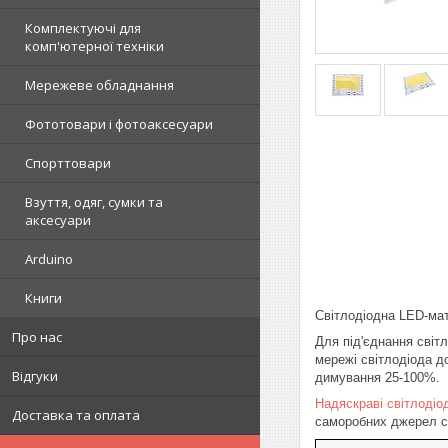
Комплектуючі для
комп'ютерної техніки
Мережеве обладнання
Фототовари і фотоаксесуари
Спорттовари
Взуття, одяг, сумки та
аксесуари
Arduino
Книги
Світлодіодна LED-мат
Про нас
Для під'єднання світ
мережі світлодіода до
Відгуки
димування 25-100%.
Надяскраві світлодіо
Доставка та оплата
саморобних джерел св