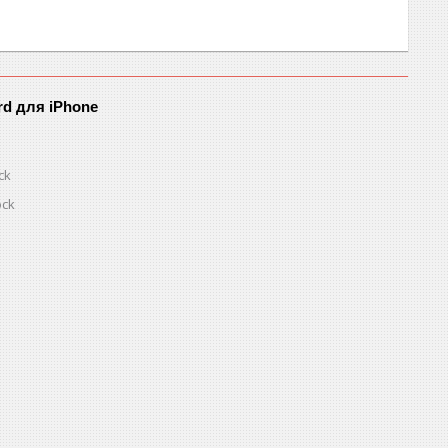
rd для iPhone
ck
ock