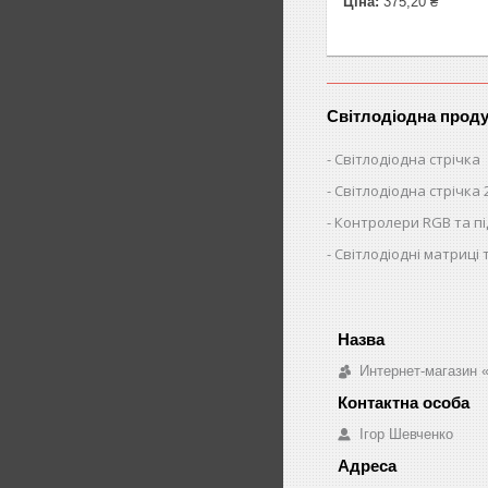
Ціна:
375,20 ₴
Світлодіодна проду
Світлодіодна стрічка
Світлодіодна стрічка 
Контролери RGB та п
Світлодіодні матриці 
Интернет-магазин «
Ігор Шевченко