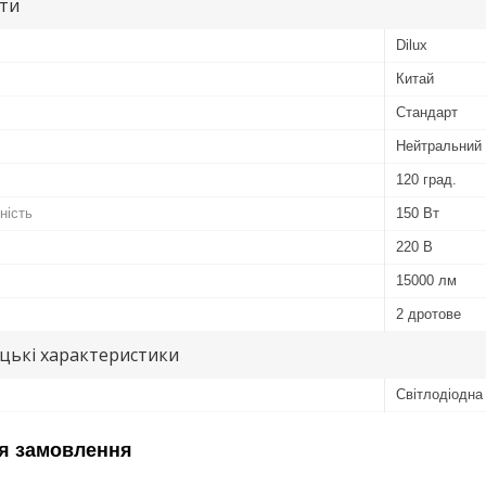
ути
Dilux
Китай
Стандарт
Нейтральний 
120 град.
ність
150 Вт
220 В
15000 лм
2 дротове
цькі характеристики
Світлодіодна
я замовлення