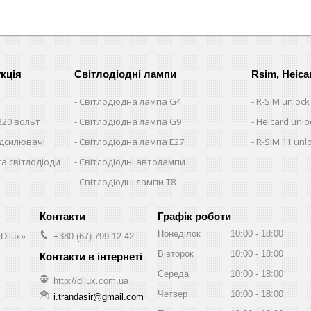
кція
Світлодіодні лампи
Rsim, Heica
Світлодіодна лампа G4
R-SIM unlock
220 вольт
Світлодіодна лампа G9
Heicard unlo
ідсилювачі
Світлодіодна лампа E27
R-SIM 11 unl
та світлодіоди
Світлодіодні автолампи
Світлодіодні лампи T8
Графік роботи
Понеділок
10:00
18:00
Dilux»
+380 (67) 799-12-42
Вівторок
10:00
18:00
Середа
10:00
18:00
http://dilux.com.ua
Четвер
10:00
18:00
i.trandasir@gmail.com