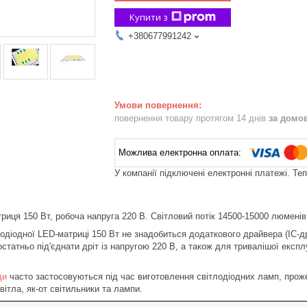
Купити з
+380677991242
повернення товару протягом 14 днів
за домо
У компанії підключені електронні платежі. Те
риця 150 Вт
, робоча напруга 220 В. Світловий потік 14500-15000 люменів
лодіодної LED-матриці 150 Вт не знадобиться додаткового драйвера (IC-д
статньо під'єднати дріт із напругою 220 В, а також для тривалішої експл
ди
часто застосовуються під час виготовлення світлодіодних ламп, прожек
ітла, як-от світильники та лампи.