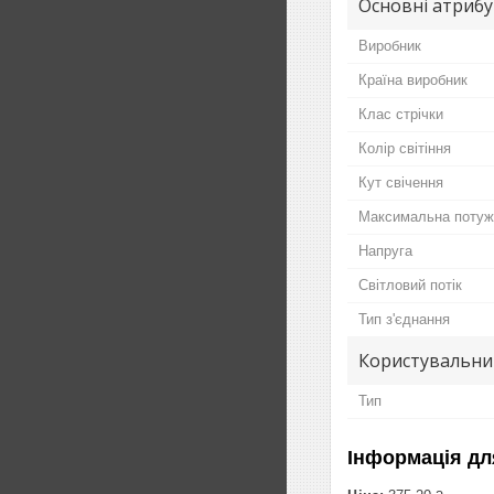
Основні атриб
Виробник
Країна виробник
Клас стрічки
Колір світіння
Кут свічення
Максимальна потуж
Напруга
Світловий потік
Тип з'єднання
Користувальни
Тип
Інформація дл