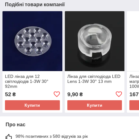
Подібні товари компанії
LED лінза для 12
Лінза для світлодіода LED
Лінз
світлодіодів 1-3W 30°
Lens 1-3W 30° 13 mm
матр
92mm
100W
52
9,90
167
₴
₴
Купити
Купити
Про нас
98% позитивних з 580 відгуків за рік