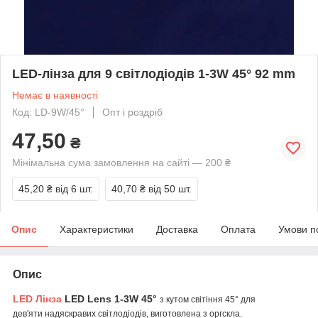
LED-лінза для 9 світлодіодів 1-3W 45° 92 mm
Немає в наявності
Код: LD-9W/45°
Опт і роздріб
47,50
₴
Мінімальна сума замовлення на сайті — 200 ₴
45,20 ₴
від 6 шт.
40,70 ₴
від 50 шт.
Опис
Характеристики
Доставка
Оплата
Умови п
Опис
LED Лінза
LED Lens 1-3W 45°
з кутом світіння 45° для
дев'яти надяскравих світлодіодів, виготовлена з оргскла.