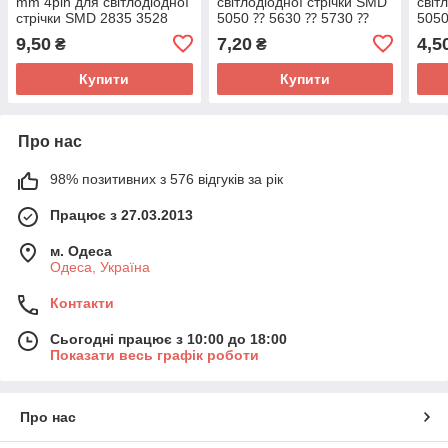
mm 4pin для світлодіодної
світлодіодної стрічки SMD
світ
стрічки SMD 2835 3528
5050 ⁇ 5630 ⁇ 5730 ⁇
5050
RGB
5054 2pin 10 mm
2pin
9,50
7,20
4,5
₴
₴
Купити
Купити
Про нас
98% позитивних з 576 відгуків за рік
Працює з 27.03.2013
м. Одеса
Одеса, Україна
Контакти
Сьогодні працює з 10:00 до 18:00
Показати весь графік роботи
Про нас