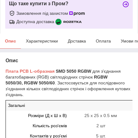
Що таке купити з Пром?
Замовлення під захистом
Доступна доставка
Опис
Характеристики
Доставка
Оплата
Умови п
Опис
Плата PCB L-образная
SMD 5050 RGBW
для з'єднання
багатобарвних (RGB) світлодіодних стрічок
RGBW
5050/30, RGBW 5050/60
. Застосовується для послідовного
з'єднання кількох світлодіодних стрічок і оформлення кутових
з'єднань.
Загальні
Розміри (Д х Ш х В)
25 х 25 х 0.5 мм
Кількість роз'ємів
2 шт
Контактів у роз'ємі
5 шт.