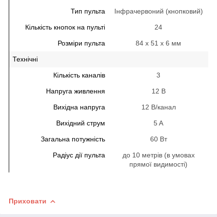
Тип пульта
Інфрачервоний (кнопковий)
Кількість кнопок на пульті
24
Розміри пульта
84 x 51 x 6 мм
Технічні
Кількість каналів
3
Напруга живлення
12 В
Вихідна напруга
12 В/канал
Вихідний струм
5 A
Загальна потужність
60 Вт
Радіус дії пульта
до 10 метрів (в умовах
прямої видимості)
Приховати