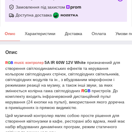
Замовлення під захистом
Доступна доставка
Опис
Характеристики
Доставка
Оплата
Умови п
Опис
5A IR 60W 12V
White
призначений для
R
G
B
music контролер
створення світлоодинамічських ефектів та керування
кольором світлодіодних стрічок, світлодіодних світильників,
світлодіодних модулів та ін., з вбудованим мікрофоном і
режимами реакції на музику, а також інші звуки, за яких
змінюється колірна гама світлодіодних
R
G
B
пристроїв
. До
комплекту входить
інфрачервоний дистанційний пульт
керування (24 кнопки на пульті), використання якого доречна
в приміщеннях із прямою видимістю.
Цей музичний контролер являє собою просте рішення для
створення квітонузики в кафе, ресторані або вдома, який має
набір вбудованих динамічних програм, режим статичного