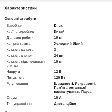
Характеристики
Основні атрибути
Виробник
Dilux
Країна виробник
Китай
Діапазон роботи
10 м
Колірна гамма
Холодний білий
Кількість каналів
3
Кількість кнопок
24 шт.
Кількість підключається
10 м
стрічки
Напруга
12 В
Потужність
120 Вт
Регулювання
Швидкості, Яскравості,
Пам'ять останньої
налаштування, Пауза
Струм
10 А
Тип управління
Дистанційне