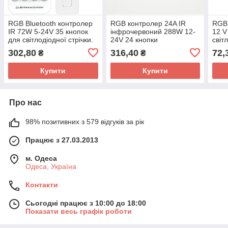
RGB Bluetooth контролер
RGB контролер 24A IR
RGB 
IR 72W 5-24V 35 кнопок
інфрочервоний 288W 12-
12 V
для світлодіодної стрічки.
24V 24 кнопки
світ
302,80
316,40
72,
₴
₴
Купити
Купити
Про нас
98% позитивних з 579 відгуків за рік
Працює з 27.03.2013
м. Одеса
Одеса, Україна
Контакти
Сьогодні працює з 10:00 до 18:00
Показати весь графік роботи