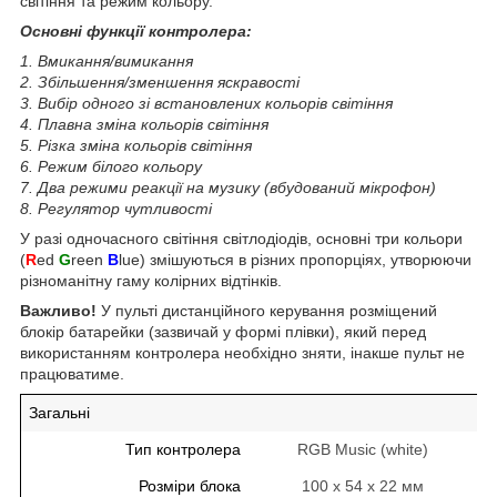
світіння та режим кольору.
Основні функції контролера:
1. Вмикання/вимикання
2. Збільшення/зменшення яскравості
3. Вибір одного зі встановлених кольорів світіння
4. Плавна зміна кольорів світіння
5.
Різка зміна кольорів світіння
6. Режим білого кольору
7. Два режими реакції на музику (вбудований мікрофон)
8. Регулятор чутливості
У разі одночасного світіння світлодіодів, основні три кольори
(
R
ed
G
reen
B
lue) змішуються в різних пропорціях, утворюючи
різноманітну гаму колірних відтінків.
Важливо!
У пульті дистанційного керування розміщений
блокір батарейки (зазвичай у формі плівки), який перед
використанням контролера необхідно зняти, інакше пульт не
працюватиме.
Загальні
Тип контролера
RGB Music (white)
Розміри блока
100 x 54 x 22 мм