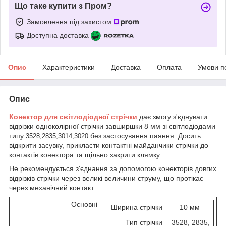
Що таке купити з Пром?
Замовлення під захистом
Доступна доставка
Опис
Характеристики
Доставка
Оплата
Умови п
Опис
Конектор для світлодіодної стрічки
дає змогу з'єднувати
відрізки одноколірної стрічки завширшки 8 мм зі світлодіодами
типу
без застосування паяння. Досить
3528,2835,3014,3020
відкрити засувку, прикласти контактні майданчики стрічки до
контактів конектора та щільно закрити клямку.
Не рекомендується з'єднання за допомогою конекторів довгих
відрізків стрічки через великі величини струму, що протікає
через механічний контакт.
Основні
Ширина стрічки
10 мм
Тип стрічки
3528, 2835,