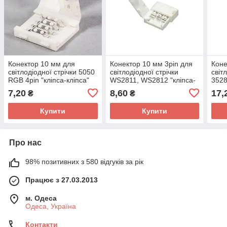
Конектор 10 мм для
Конектор 10 мм 3pin для
Коне
світлодіодної стрічки 5050
світлодіодної стрічки
світ
RGB 4pin "кліпса-кліпса"
WS2811, WS2812 "кліпса-
3528
(без дроту)
кліпса" (без дроту)
7,20
8,60
17,
₴
₴
Купити
Купити
Про нас
98% позитивних з 580 відгуків за рік
Працює з 27.03.2013
м. Одеса
Одеса, Україна
Контакти