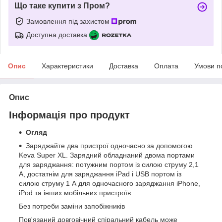
Що таке купити з Пром?
Замовлення під захистом
Доступна доставка
Опис
Характеристики
Доставка
Оплата
Умови п
Опис
Інформація про продукт
Огляд
Заряджайте два пристрої одночасно за допомогою
Keva Super XL. Зарядний обладнаний двома портами
для заряджання: потужним портом із силою струму 2,1
А, достатнім для заряджання iPad і USB портом із
силою струму 1 А для одночасного заряджання iPhone,
iPod та інших мобільних пристроїв.
Без потреби заміни запобіжників
Пов'язаний довговічний спіральний кабель може