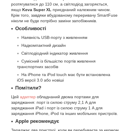
розтягуватися до 110 см, а світлодіод загоряється,
якщо
Keva Super XL
приєднаний належним чином.
Крім того, завдяки вбудованому переривачу SmartFuse
ніколи не буде потрібно заміни запобіжників.
Особливості
Наявність USB-порту з живленням
Надкомпактний дизайн
Світлодіодний індикатор живлення
Сумісний із більшістю портів живлення
транспортних засобів
На iPhone та iPod touch має бути встановлена
iOS версії 3.0 або новіші
Помітили?
Цей
адаптер
обладнаний двома портами для
заряджання: порт із силою струму 2,1 А для
заряджання iPad і порт із силою струму 1 А для
заряджання iPhone, iPod та інших мобільних пристроїв.
Apple рекомендує
Заряджає два пристрої, коли ви перебуваєте за кермом.