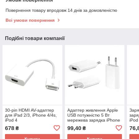
Повернення товару впродовж 14 днів за домовленістю
Всі умови повернення
Подібні товари компанії
30-pin HDMI AV-адаптер
Адаптер живлення Apple
Зар
для iPad 2/3, iPhone 4/4s,
USB потужністю 5 Вт
заря
iPod 4
мережева зарядка iPhone
iPod
iPod
678
99,40
76,
₴
₴
Купити
Купити