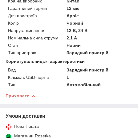
Країна виробник
Китай
Гарантійний термін
12 міс
Для пристроїв
Apple
Колір
Чорний
Напруга живлення
12 В, 24 В
Номінальна сила струму
2.1 А
Стан
Новий
Тип пристрою
Зарядний пристрій
Користувальницькі характеристики
Вид
Зарядний пристрій
Кількість USB-портів
1
Тип
Автомобільний
Приховати
Умови доставки
Нова Пошта
Магазини Rozetka