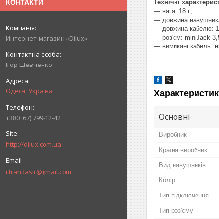
КОНТАКТИ
Технічні характерис
― вага: 18 г;
― довжина навушника
― довжина кабелю: 1
Интернет-магазин «Dilux»
— роз'єм: miniJack 3,
― вимикані кабель: ні
Ігор Шевченко
Одеса, Україна
Характеристик
Основні
+380 (67) 799-12-42
Виробник
http://dilux.com.ua
Країна виробник
Вид навушників
i.trandasir@gmail.com
Колір
Тип підключення
Тип роз'єму