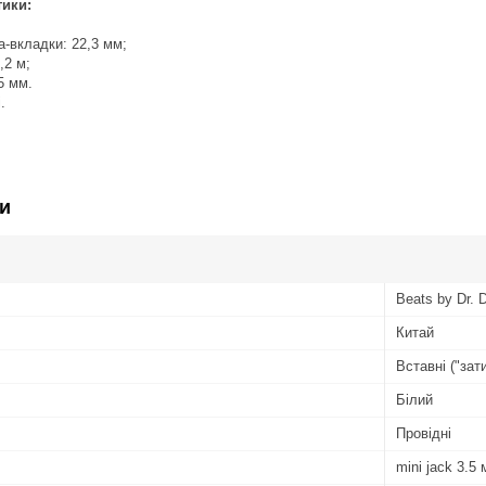
тики:
-вкладки: 22,3 мм;
,2 м;
5 мм.
.
и
Beats by Dr. 
Китай
Вставні ("зат
Білий
Провідні
mini jack 3.5