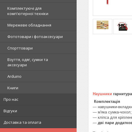
Комплектуючі для
комп'ютерної техніки
Мережеве обладнання
Фототовари і фотоаксесуари
Спорттовари
Взуття, одяг, сумки та
аксесуари
Arduino
Книги
Наушники
гарнитура 
Про нас
Комплектація
― навушники-вкладки
Відгуки
— м'яка сумка-чохол;
― кліпса для кріплен
Доставка та оплата
―
дві пари додатко