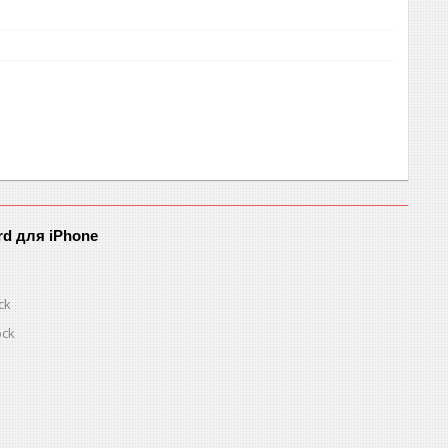
rd для iPhone
ck
ock