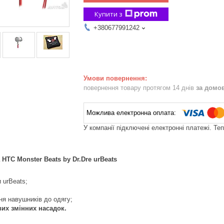
Купити з
+380677991242
повернення товару протягом 14 днів
за домо
У компанії підключені електронні платежі. Те
HTC Monster Beats by Dr.Dre urBeats
 urBeats;
ня навушників до одягу;
вих змінних насадок.