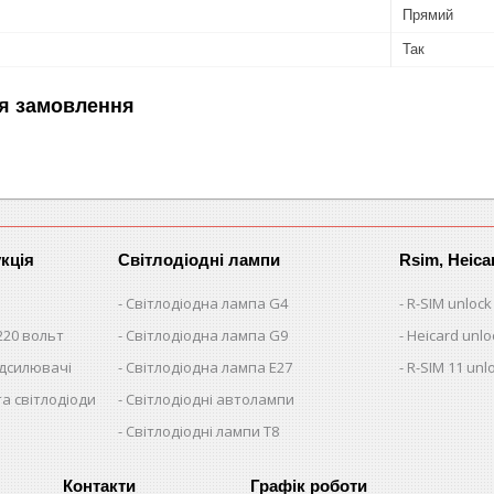
Прямий
Так
я замовлення
кція
Світлодіодні лампи
Rsim, Heica
Світлодіодна лампа G4
R-SIM unlock
220 вольт
Світлодіодна лампа G9
Heicard unlo
ідсилювачі
Світлодіодна лампа E27
R-SIM 11 unl
та світлодіоди
Світлодіодні автолампи
Світлодіодні лампи T8
Графік роботи