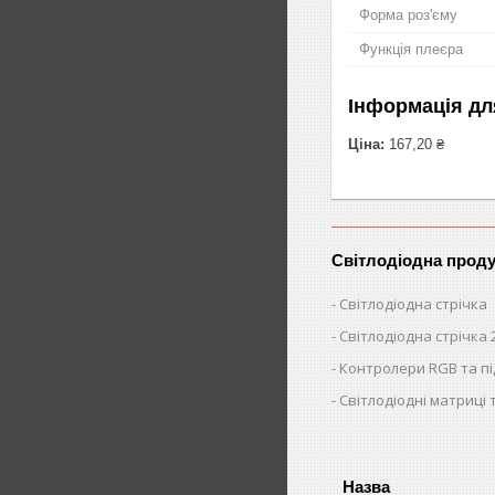
Форма роз'єму
Функція плеєра
Інформація дл
Ціна:
167,20 ₴
Світлодіодна проду
Світлодіодна стрічка
Світлодіодна стрічка 
Контролери RGB та п
Світлодіодні матриці 