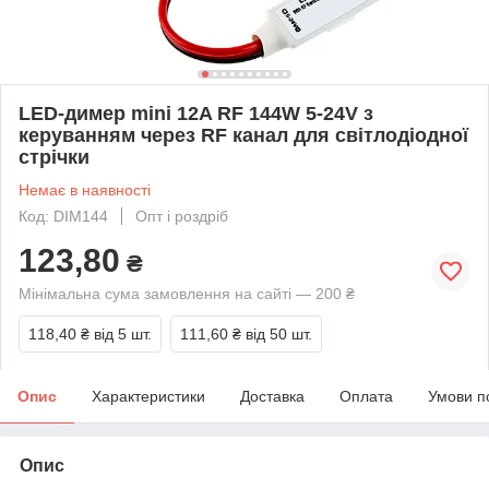
LED-димер mini 12A RF 144W 5-24V з
керуванням через RF канал для світлодіодної
стрічки
Немає в наявності
Код: DIM144
Опт і роздріб
123,80
₴
Мінімальна сума замовлення на сайті — 200 ₴
118,40 ₴
від 5 шт.
111,60 ₴
від 50 шт.
Опис
Характеристики
Доставка
Оплата
Умови п
Опис