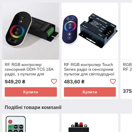
RF RGB контролер
RF RGB контролер Touch
RGB 
сенсорний DDH-TC5 18A
Series радіо із сенсорним
RF 2
радіо, з пультом для
пультом для світлодіодної
світлодіодної стрічки.
стрічки
949,20
483,60
₴
₴
375
Купити
Купити
Подібні товари компанії