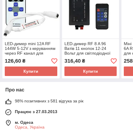
LED-димер mini 12A RF
LED-димер RF 8 A 96
Міні
144W 5-12V з керуванням
Ватів 11 кнопок 12-24
6A R
через RF канал для
Вольт для світлодіодної
для 
світлодіодної стрічки
стрічки
126,60
316,40
258
₴
₴
Купити
Купити
Про нас
98% позитивних з 581 відгука за рік
Працює з 27.03.2013
м. Одеса
Одеса, Україна