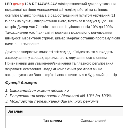
LED
димер
12
A RF 144W 5-24V mini
призначений для регулювання
яскравості світіння монохромної світлодіодної стрічки та інших
освітлювальних приладів, з
радіостанційним пультом керування (11
кнопок на пульті), використання якого, можливе в радіусі дії до 100
метрів. Димер має 7 рівнів яскравості в діапазоні від 10% до 100%.
Також диммер має 4 динамічні режими з можливістю регулювання
швидкості мерехтіння стрічки. Димер зберігає останню програму після
вимкнення живлення.
Димер розширює можливості світлодіодної підсвітки та знаходить
застосування у сферах, що вимагають керування освітленням.
Призначений для увімкнення/вимикання та плавного регулювання
яскравості освітлення. Завдяки компактним розмірам він не
захаращуватиме Ваш інтер'єр і легко впишеться в будь-який простір.
Функції димера:
1. Вмикання/вимикання підсвітки
2. Регулювання яскравості в діапазоні від 10% до 100%
3. Можливість перемикання динамічних режимів
Загальні
Тип димера
Одноканальний