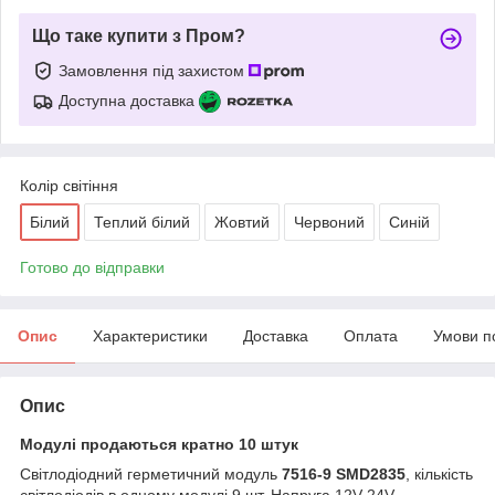
Що таке купити з Пром?
Замовлення під захистом
Доступна доставка
Колір світіння
Білий
Теплий білий
Жовтий
Червоний
Синій
Готово до відправки
Опис
Характеристики
Доставка
Оплата
Умови п
Опис
Модулі продаються кратно 10 штук
Світлодіодний герметичний модуль
7516-9 SMD2835
, кількість
світлодіодів в одному модулі 9 шт. Напруга 12V-24V,