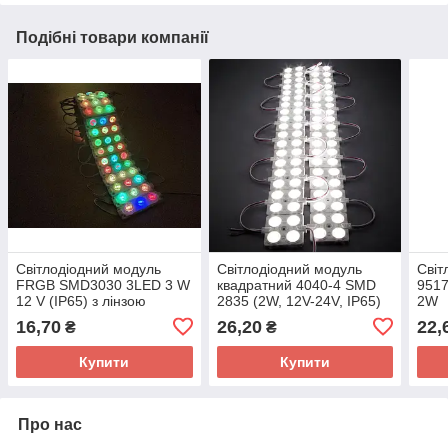
Подібні товари компанії
Світлодіодний модуль
Світлодіодний модуль
Світ
FRGB SMD3030 3LED 3 W
квадратний 4040-4 SMD
951
12 V (IP65) з лінзою
2835 (2W, 12V-24V, IP65)
2W
16,70
26,20
22,
₴
₴
Купити
Купити
Про нас