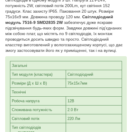
потужність 2W, світловий потік 200Lm, кут світіння 152
градуси. Клас захисту IP65. Паковання 20 штук. Розміри
75x16x9 мм. Довжина проводу 120 мм.
Світлодіодний
модуль 7516-9 SMD2835 2W
забезпечує дуже яскраве
підсвічування будь-яких форм. Завдяки довжині під'єднаних
між собою плат, що містять по 9 світлодіодів, їх монтаж
проводиться досить швидко та просто. Світлодіодний
класстер виготовлений у вологозахищеному корпусі, що дає
змогу застосовувати його як у приміщенні, так і на вулиці.
Загальні
Тип модуля (кластера)
Світлодіодний
Розміри (Д х Ш х В)
75х15х7мм
Технічні
Робоча напруга
12В
Споживана потужність
2.0 Вт
Світловий потік
220 Лм
Тип світлодіодів