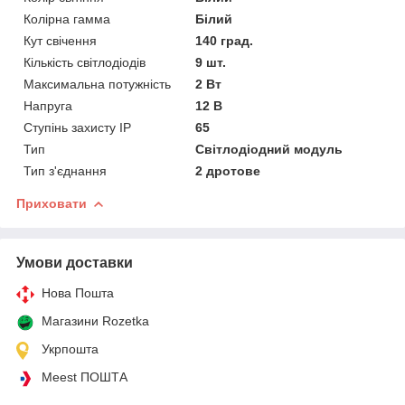
Колірна гамма
Білий
Кут свічення
140 град.
Кількість світлодіодів
9 шт.
Максимальна потужність
2 Вт
Напруга
12 В
Ступінь захисту IP
65
Тип
Світлодіодний модуль
Тип з'єднання
2 дротове
Приховати
Умови доставки
Нова Пошта
Магазини Rozetka
Укрпошта
Meest ПОШТА