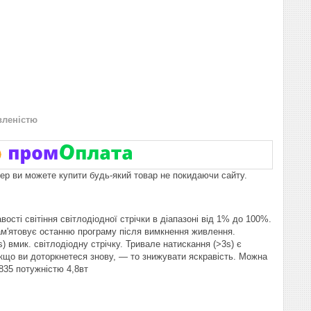
вленістю
пер ви можете купити будь-який товар не покидаючи сайту.
ті світіння світлодіодної стрічки в діапазоні від 1% до 100%.
ам'ятовує останню програму після вимкнення живлення.
 вмик. світлодіодну стрічку. Тривале натискання (>3s) є
кщо ви доторкнетеся знову, — то знижувати яскравість. Можна
2835 потужністю 4,8вт