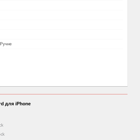
/Ручне
rd для iPhone
ck
ock