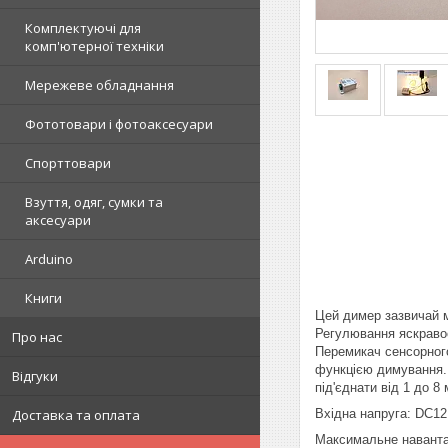
Комплектуючі для
комп'ютерної техніки
Мережеве обладнання
Фототовари і фотоаксесуари
Спорттовари
Взуття, одяг, сумки та
аксесуари
Arduino
Книги
Цей димер зазвичай м
Регулювання яскравос
Про нас
Перемикач сенсорного
функцією димування. 
Відгуки
під'єднати від 1 до 8
Доставка та оплата
Вхідна напруга: DC1
Максимальне наванта