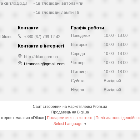
та світлодіоди
Світлодіодні автолампи
Світлодіодні лампи T8
Графік роботи
Понеділок
10:00
18:00
Dilux»
+380 (67) 799-12-42
Вівторок
10:00
18:00
Середа
10:00
18:00
http://dilux.com.ua
Четвер
10:00
18:00
i.trandasir@gmail.com
Пʼятниця
10:00
18:00
Субота
Вихідний
Неділя
Вихідний
Сайт створений на маркетплейсі
Prom.ua
Продавець на Bigl.ua
Интернет-магазин «Dilux» |
Поскаржитися на контент
|
Політика конфіденційнос
Select Language
▼