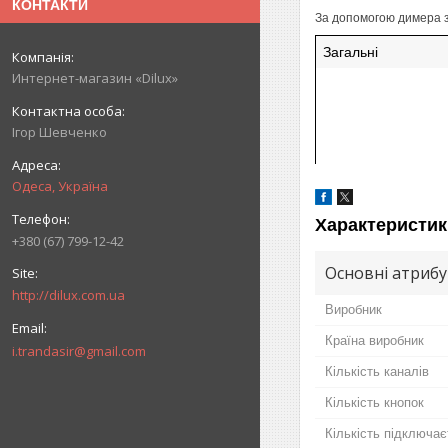
КОНТАКТИ
За допомогою димера з
Загальні
Интернет-магазин «Dilux»
Ігор Шевченко
Одеса, Україна
Характеристик
+380 (67) 799-12-42
Основні атриб
http://dilux.com.ua
Виробник
Країна виробник
i.trandasir@gmail.com
Кількість каналів
Кількість кнопок
Кількість підключає