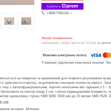
Купити з
+380677991242
повернення товару протягом 14 днів
за домо
У компанії підключені електронні платежі. Те
онтується на поверхню та призначений для плавного регулювання яскравос
ті здійснюється вручну, за допомогою сенсорної кнопки на корпусі. Зап
 типу є багатофункціональним, коротке натискання або торкання (<1 ~ 3s)
Натискаючи на сенсор понад 3 сек, стрічка підвищуватиме яскравість, я
 метрів одноколірну стрічку SMD 5050, 5630 або до 15 метрів SMD 3528, 
2В-24В
ження на канал: 8A/канал