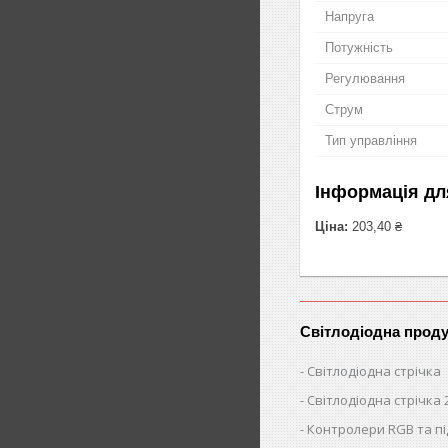
Напруга
Потужність
Регулювання
Струм
Тип управління
Інформація дл
Ціна:
203,40 ₴
Світлодіодна проду
Світлодіодна стрічка
Світлодіодна стрічка 
Контролери RGB та п