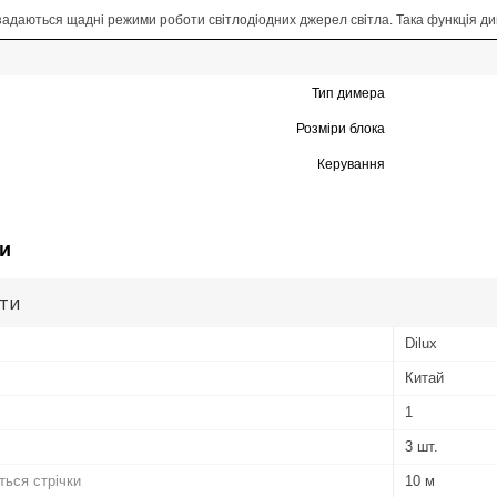
адаються щадні режими роботи світлодіодних джерел світла. Така функція дим
Тип димера
Розміри блока
Керування
и
ути
Dilux
Китай
1
3 шт.
ться стрічки
10 м