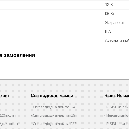
12 В
96 Вт
Яскравості
8 А
Автоматичне
я замовлення
кція
Світлодіодні лампи
Rsim, Heica
Світлодіодна лампа G4
R-SIM unlock
220 вольт
Світлодіодна лампа G9
Heicard unlo
ідсилювачі
Світлодіодна лампа E27
R-SIM 11 unl