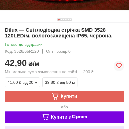
Dilux — Світлодіодна стрічка SMD 3528
120LED/м, вологозахищена IP65, червона.
Готово до відправки
Код: 3528/65R120
Опт і роздріб
42,90
₴/м
Мінімальна сума замовлення на сайті — 200 ₴
41,60 ₴
від 20 м
39,80 ₴
від 50 м
Купити
або
Купити з