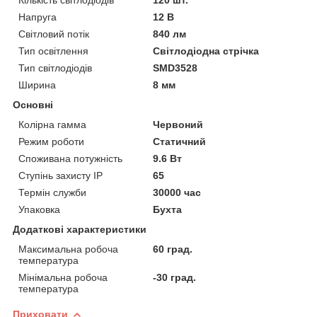
Напруга
12 В
Світловий потік
840 лм
Тип освітлення
Світлодіодна стрічка
Тип світлодіодів
SMD3528
Ширина
8 мм
Основні
Колірна гамма
Червоний
Режим роботи
Статичний
Споживана потужність
9.6 Вт
Ступінь захисту IP
65
Термін служби
30000 час
Упаковка
Бухта
Додаткові характеристики
Максимальна робоча
60 град.
температура
Мінімальна робоча
-30 град.
температура
Приховати