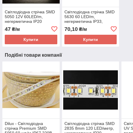
Світлодіодна стрічка SMD
Світлодіодна стрічка SMD
5050 12V 60LED/m,
5630 60 LED/m,
негерметична IP20
негерметична IP33,
холодно біла.
холодно біла.
47
70,10
₴/м
₴/м
Купити
Купити
Подібні товари компанії
Dilux - Світлодіодна
Світлодіодна стрічка SMD
Світ
стрічка Premium SMD
2835 8mm 120 LED/метр,
UV 