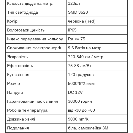
Кількість діодів на метр:
120шт
Тип светодиода
SMD 3528
Колір
червона ( red)
Вологозахищеність
IP65
Індекс передавання кольору
Ra <= 75
Споживання електроенергії
9,6 Ватів на метр
Яскравість
720-840 лм / метр
Ефективність
75-88 лм/Вт
Кут світіння
120 градусов
Розмір
5000*8*2.5мм
Напруга
DC 12V
Гарантований час світіння
30000 годин
Робоча температура
від -30 до +60
Довжина хвилі
9000 nm/K
Подолання
біла, самоклейка 3М