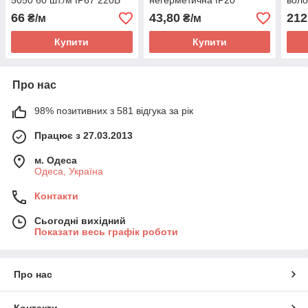
5050 60 шт./м IP67 220В
негерметична IP20
воло
тепло біла
ульт
66
43,80
212
₴/м
₴/м
Купити
Купити
Про нас
98% позитивних з 581 відгука за рік
Працює з 27.03.2013
м. Одеса
Одеса, Україна
Контакти
Сьогодні вихідний
Показати весь графік роботи
Про нас