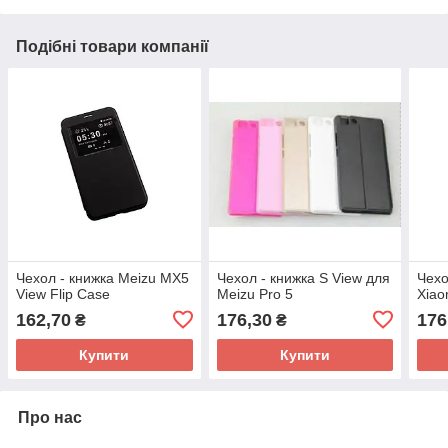
Подібні товари компанії
Чехол - книжка Meizu MX5
Чехол - книжка S View для
Чехо
View Flip Case
Meizu Pro 5
Xiao
162,70
176,30
176
₴
₴
Купити
Купити
Про нас