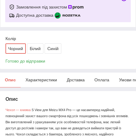
Замовлення під захистом
Доступна доставка
Колір
Чорний
Білий
Синій
Готово до відправки
Опис
Характеристики
Доставка
Оплата
Умови п
Опис
Чехол ― книжка
S View для Meizu MX4 Pro
— це насамперед надійний,
повноцінний захист вашого смартфона від усіх пошкоджень і зовнішніх впливів.
Він виготовлений з урахуванням усіх особливостей телефона, має легкий
доступ до роз'ємів і камери так, що вам не доведеться виймати пристрій із
нього. Чохол складається з бампера, зробленого з якісного, надійного