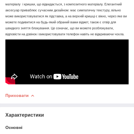
матеріалу
і кришки, що відкидається, з композитного матеріалу. Елегантний
аксесуар приваблює сучасним дизайном: має симпатичну текстуру, вільно
може використовуватися як підставка, а на верхній кришці є вікно, через яке ви
можете подивитися на будь-який обраний вами віджет, також є отвір для
швидкого зняття блокування. Це означає, що ви можете розблокувати,
відповісти на дзвінок і використовувати телефон навіть не відкриваючи чохла.
Приховати
Характеристики
Основні