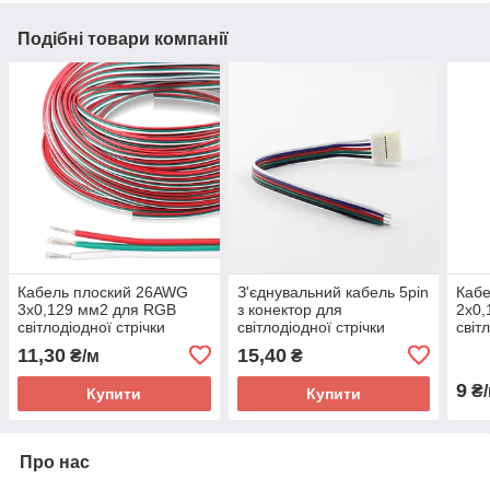
Подібні товари компанії
Кабель плоский 26AWG
З'єднувальний кабель 5pin
Каб
3х0,129 мм2 для RGB
з конектор для
2х0,
світлодіодної стрічки
світлодіодної стрічки
світ
SMD5050, SMD3528
RGBW SMD 5050 5pin (1
SMD
11,30
15,40
₴/м
₴
jack) 10 мм
26A
9
₴/
Купити
Купити
Про нас