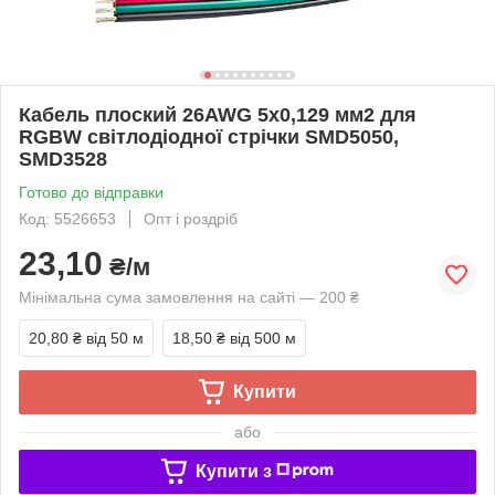
Кабель плоский 26AWG 5х0,129 мм2 для
RGBW світлодіодної стрічки SMD5050,
SMD3528
Готово до відправки
Код: 5526653
Опт і роздріб
23,10
₴/м
Мінімальна сума замовлення на сайті — 200 ₴
20,80 ₴
від 50 м
18,50 ₴
від 500 м
Купити
або
Купити з