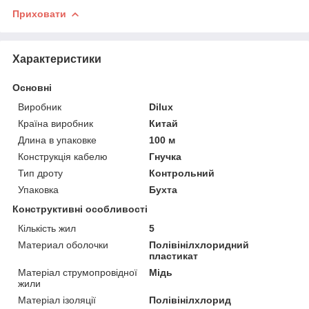
Приховати
Характеристики
Основні
Виробник
Dilux
Країна виробник
Китай
Длина в упаковке
100 м
Конструкція кабелю
Гнучка
Тип дроту
Контрольний
Упаковка
Бухта
Конструктивні особливості
Кількість жил
5
Материал оболочки
Полівінілхлоридний
пластикат
Матеріал струмопровідної
Мідь
жили
Матеріал ізоляції
Полівінілхлорид