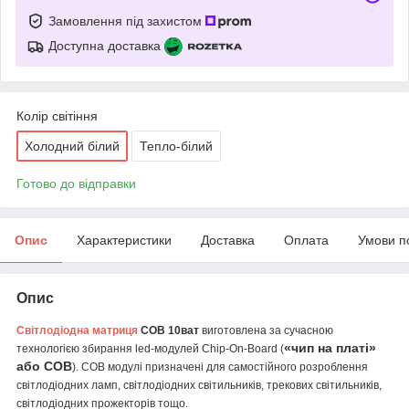
Замовлення під захистом
Доступна доставка
Колір світіння
Холодний білий
Тепло-білий
Готово до відправки
Опис
Характеристики
Доставка
Оплата
Умови п
Опис
Світлодіодна матриця
COB 10ват
виготовлена за сучасною
«чип на платі»
технологією збирання led-модулей Chip-On-Board (
або COB
). COB модулі призначені для самостійного розроблення
світлодіодних ламп, світлодіодних світильників, трекових світильників,
світлодіодних прожекторів тощо.