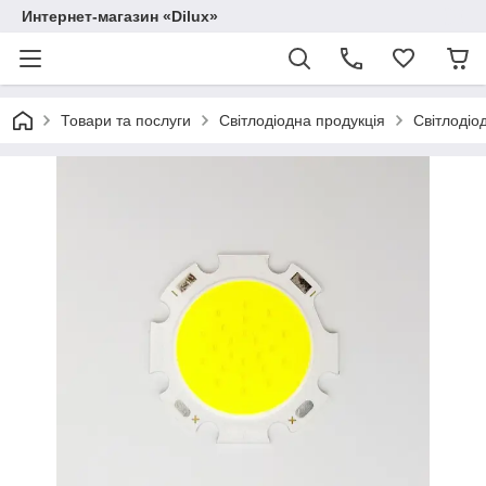
Интернет-магазин «Dilux»
Товари та послуги
Світлодіодна продукція
Світлодіод