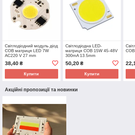
Світлодіодний модуль діод
Світлодіодна LED-
Світ
COB матриця LED 7W
матриця COB 15W 45-48V
COB
AC220 V 27 mm
300mA 13.5mm
38,40
50,20
22,
₴
₴
Купити
Купити
Акційні пропозиції та новинки