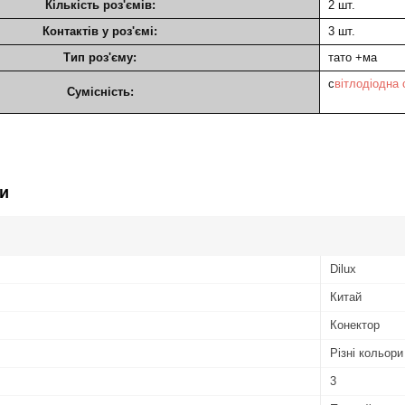
Кількість роз'ємів:
2 шт.
Контактів у роз'ємі:
3 шт.
Тип роз'єму:
тато +ма
с
вітлодіодна 
Сумісність:
и
Dilux
Китай
Конектор
Різні кольори
3