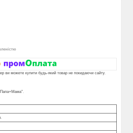
вленістю
пер ви можете купити будь-який товар не покидаючи сайту.
 "Папа+Мама".
м.