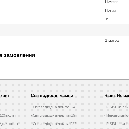
Прямий
Новий
JST
1 метра
я замовлення
кція
Світлодіодні лампи
Rsim, Heica
Світлодіодна лампа G4
R-SIM unlock
220 вольт
Світлодіодна лампа G9
Heicard unlo
ідсилювачі
Світлодіодна лампа E27
R-SIM 11 unl