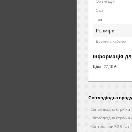
Орієнтація
Стан
Тип
Розміри
Довжина кабелю
Інформація дл
Ціна:
27,10 ₴
Світлодіодна проду
Світлодіодна стрічка
Світлодіодна стрічка 
Контролери RGB та п