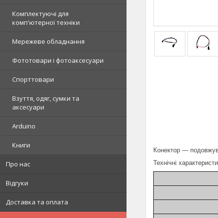
Комплектуючі для
комп'ютерної техніки
Мережеве обладнання
Фототовари і фотоаксесуари
Спорттовари
Взуття, одяг, сумки та
аксесуари
Arduino
Книги
Конектор — подовжува
Технічні характерист
Про нас
Відгуки
Доставка та оплата