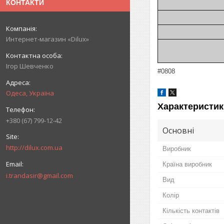
КОНТАКТИ
Интернет-магазин «Dilux»
Ігор Шевченко
#0808
Одеса, Україна
Характеристик
+380 (67) 799-12-42
Основні
http://dilux.com.ua
Виробник
Країна виробник
i.trandasir@gmail.com
Вид
Колір
Кількість контактів