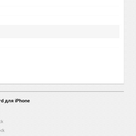
rd для iPhone
ck
ock