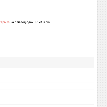
стрічка
на світлодіодах RGB 3 pin