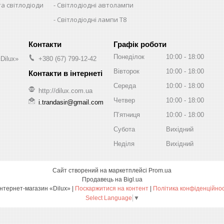
та світлодіоди
Світлодіодні автолампи
Світлодіодні лампи T8
Графік роботи
Понеділок
10:00
18:00
Dilux»
+380 (67) 799-12-42
Вівторок
10:00
18:00
Середа
10:00
18:00
http://dilux.com.ua
Четвер
10:00
18:00
i.trandasir@gmail.com
Пʼятниця
10:00
18:00
Субота
Вихідний
Неділя
Вихідний
Сайт створений на маркетплейсі
Prom.ua
Продавець на Bigl.ua
Интернет-магазин «Dilux» |
Поскаржитися на контент
|
Політика конфіденційнос
Select Language
▼