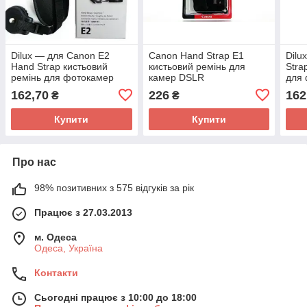
Dilux — для Canon E2
Canon Hand Strap E1
Dilu
Hand Strap кистьовий
кистьовий ремінь для
Stra
ремінь для фотокамер
камер DSLR
для
162,70
226
162
₴
₴
Купити
Купити
Про нас
98% позитивних з 575 відгуків за рік
Працює з 27.03.2013
м. Одеса
Одеса, Україна
Контакти
Сьогодні працює з 10:00 до 18:00