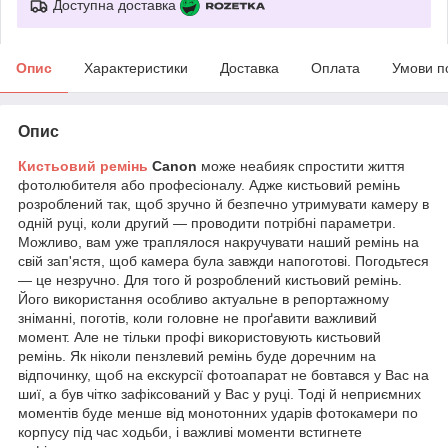
Доступна доставка
Опис
Характеристики
Доставка
Оплата
Умови п
Опис
Кистьовий ремінь
Canon
може неабияк спростити життя
фотолюбителя або професіоналу. Адже кистьовий ремінь
розроблений так, щоб зручно й безпечно утримувати камеру в
одній руці, коли другий — проводити потрібні параметри.
Можливо, вам уже траплялося накручувати наший ремінь на
свій зап'ястя, щоб камера була завжди напоготові. Погодьтеся
— це незручно. Для того й розроблений кистьовий ремінь.
Його використання особливо актуальне в репортажному
зніманні, поготів, коли головне не проґавити важливий
момент. Але не тільки профі використовують кистьовий
ремінь. Як ніколи пензлевий ремінь буде доречним на
відпочинку, щоб на екскурсії фотоапарат не бовтався у Вас на
шиї, а був чітко зафіксований у Вас у руці. Тоді й неприємних
моментів буде менше від монотонних ударів фотокамери по
корпусу під час ходьби, і важливі моменти встигнете