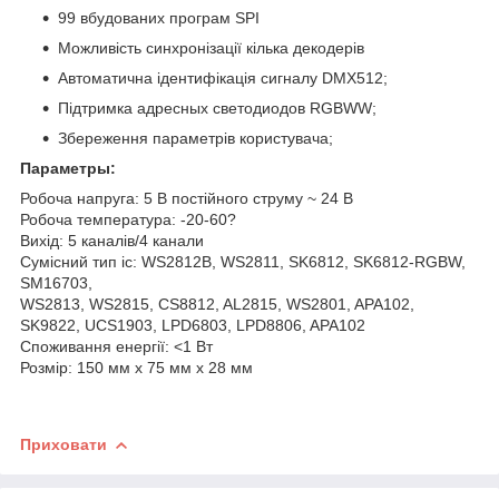
99 вбудованих програм SPI
Можливість синхронізації кілька декодерів
Автоматична ідентифікація сигналу DMX512;
Підтримка адресных светодиодов RGBWW;
Збереження параметрів користувача;
Параметры:
Робоча напруга: 5 В постійного струму ~ 24 В
Робоча температура: -20-60?
Вихід: 5 каналів/4 канали
Сумісний тип ic: WS2812B, WS2811, SK6812, SK6812-RGBW,
SM16703,
WS2813, WS2815, CS8812, AL2815, WS2801, APA102,
SK9822, UCS1903, LPD6803, LPD8806, APA102
Споживання енергії: <1 Вт
Розмір: 150 мм х 75 мм х 28 мм
Приховати