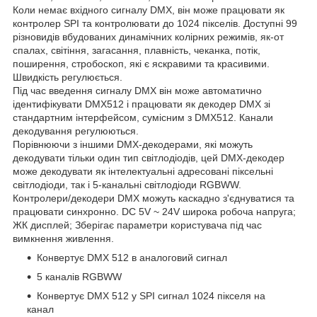
Коли немає вхідного сигналу DMX, він може працювати як
контролер SPI та контролювати до 1024 пікселів. Доступні 99
різновидів вбудованих динамічних колірних режимів, як-от
спалах, світіння, загасання, плавність, чеканка, потік,
поширення, стробоскоп, які є яскравими та красивими.
Швидкість регулюється.
Під час введення сигналу DMX він може автоматично
ідентифікувати DMX512 і працювати як декодер DMX зі
стандартним інтерфейсом, сумісним з DMX512. Канали
декодування регулюються.
Порівнюючи з іншими DMX-декодерами, які можуть
декодувати тільки один тип світлодіодів, цей DMX-декодер
може декодувати як інтелектуальні адресовані піксельні
світлодіоди, так і 5-канальні світлодіоди RGBWW.
Контролери/декодери DMX можуть каскадно з'єднуватися та
працювати синхронно. DC 5V ~ 24V широка робоча напруга;
ЖК дисплей; Зберігає параметри користувача під час
вимкнення живлення.
Конвертує DMX 512 в аналоговий сигнал
5 каналів RGBWW
Конвертує DMX 512 у SPI сигнал 1024 пікселя на
канал