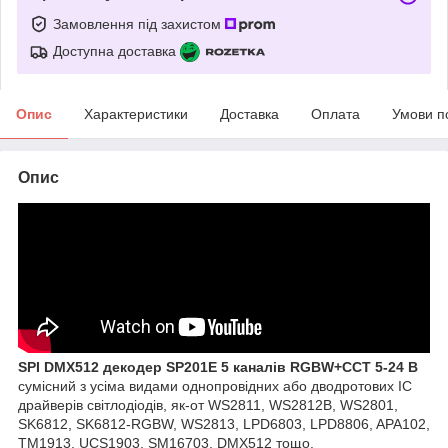
Замовлення під захистом
Доступна доставка
Опис
Характеристики
Доставка
Оплата
Умови п
Опис
SPI DMX512 декодер SP201E 5 каналів RGBW+CCT 5-24 В
сумісний з усіма видами
однопровідних або дводротових IC
драйверів світлодіодів, як-от WS2811, WS2812B, WS2801,
SK6812, SK6812-RGBW, WS2813, LPD6803, LPD8806, APA102,
TM1913, UCS1903, SM16703, DMX512 тощо.