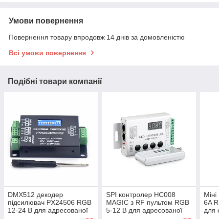
Умови повернення
Повернення товару впродовж 14 днів за домовленістю
Всі умови повернення
Подібні товари компанії
DMX512 декодер
SPI контролер HC008
Міні
підсилювач PX24506 RGB
MAGIC з RF пультом RGB
6A R
12-24 В для адресованої
5-12 В для адресованої
для 
стрічки
стрічки та світлодіодів