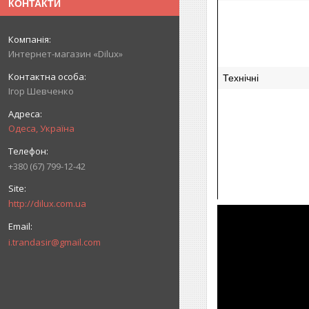
КОНТАКТИ
Интернет-магазин «Dilux»
Технічні
Ігор Шевченко
Одеса, Україна
+380 (67) 799-12-42
http://dilux.com.ua
i.trandasir@gmail.com