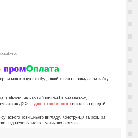
вленістю
пер ви можете купити будь-який товар не покидаючи сайту.
 із лінзою, на нарізній шпильці в металевому
товувати як ДХО —
денні ходові вогні
врізані в передній
 сучасного зовнішнього вигляду. Конструкція та розміри
ист від механічних і кліматичних впливів.