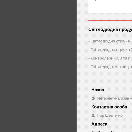
Світлодіодна проду
Світлодіодна стрічка
Світлодіодна стрічка 
Контролери RGB та п
Світлодіодні матриці 
Интернет-магазин «
Ігор Шевченко