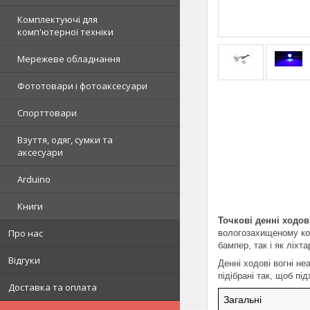
Комплектуючі для
комп'ютерної техніки
Мережеве обладнання
Фототовари і фотоаксесуари
Спорттовари
Взуття, одяг, сумки та
аксесуари
Arduino
Книги
Точкові денні ходові
Про нас
вологозахищеному ко
бампер, так і як ліхта
Відгуки
Денні ходові вогні н
підібрані так, щоб пі
Доставка та оплата
Загальні