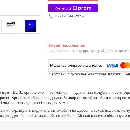
Купити з
+380677991242
повернення товару протягом 14 днів
за домо
У компанії підключені електронні платежі. Те
 вогні DL-01
орлине око — точкові очі — одиничний модульний світлодіод
рпусі. Врізаються безпосередньо в бампер автомобіля. Можна викорис
рі заднього ходу, врізані в задній бампер.
еабияк покращують видимість автомобіля на дорозі, а також надають йому
дходить для більшості моделей автомобілів. Міцний корпус забезпечує зах