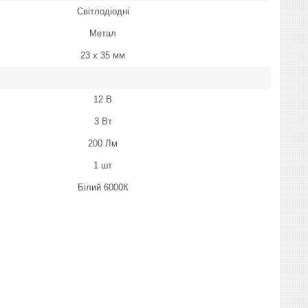
Світлодіодні
Метал
23 х 35 мм
12 В
3 Вт
200 Лм
1 шт
Білий 6000К