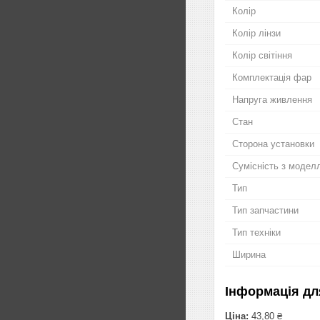
Колір
Колір лінзи
Колір світіння
Комплектація фар
Напруга живлення
Стан
Сторона установки
Сумісність з модел
Тип
Тип запчастини
Тип техніки
Ширина
Інформація дл
Ціна:
43,80 ₴