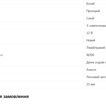
Білий
Прозорий
Синій
З лампочкам
12 В
Новий
Лівий/правий
лю
W200
Денні ходові 
Аналог
Легковий авт
23 мм
я замовлення