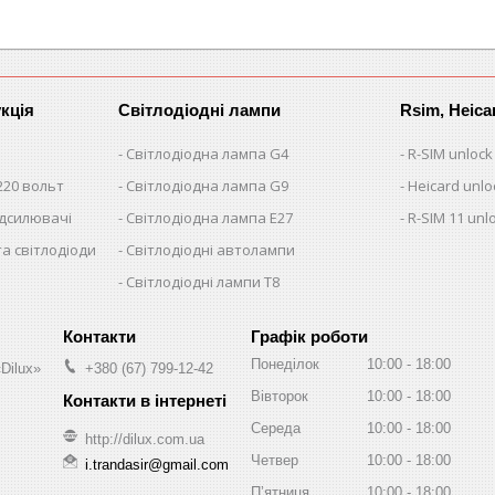
кція
Світлодіодні лампи
Rsim, Heica
Світлодіодна лампа G4
R-SIM unlock
220 вольт
Світлодіодна лампа G9
Heicard unlo
ідсилювачі
Світлодіодна лампа E27
R-SIM 11 unl
та світлодіоди
Світлодіодні автолампи
Світлодіодні лампи T8
Графік роботи
Понеділок
10:00
18:00
Dilux»
+380 (67) 799-12-42
Вівторок
10:00
18:00
Середа
10:00
18:00
http://dilux.com.ua
Четвер
10:00
18:00
i.trandasir@gmail.com
Пʼятниця
10:00
18:00