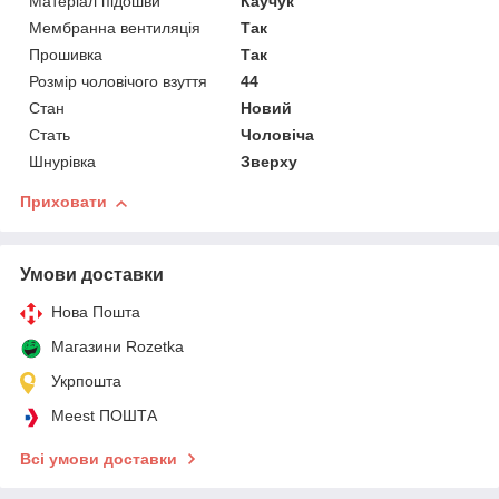
Матеріал підошви
Каучук
Мембранна вентиляція
Так
Прошивка
Так
Розмір чоловічого взуття
44
Стан
Новий
Стать
Чоловіча
Шнурівка
Зверху
Приховати
Умови доставки
Нова Пошта
Магазини Rozetka
Укрпошта
Meest ПОШТА
Всі умови доставки