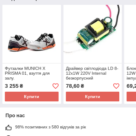
Футзалки MUNICH X
Драйвер світлодіода LD 8-
Блок
PRISMA 01, взуття для
12x1W 220V Internal
12W 
залу.
безкорпусний
імпу
3 255
78,60
69,
₴
₴
Купити
Купити
Про нас
98% позитивних з 580 відгуків за рік