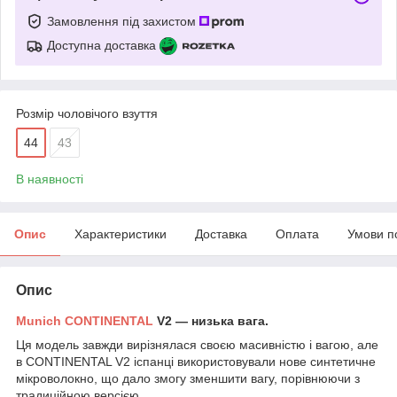
Замовлення під захистом
Доступна доставка
Розмір чоловічого взуття
44
43
В наявності
Опис
Характеристики
Доставка
Оплата
Умови п
Опис
Munich CONTINENTAL
V2 — низька вага.
Ця модель завжди вирізнялася своєю масивністю і вагою, але
в CONTINENTAL V2 іспанці використовували нове синтетичне
мікроволокно, що дало змогу зменшити вагу, порівнюючи з
традиційною версією.