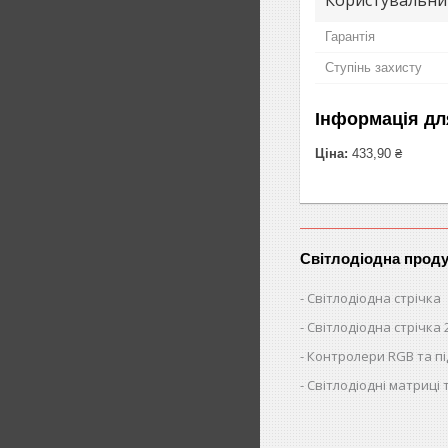
Гарантія
Ступінь захисту
Інформація дл
Ціна:
433,90 ₴
Світлодіодна проду
Світлодіодна стрічка
Світлодіодна стрічка 
Контролери RGB та п
Світлодіодні матриці 