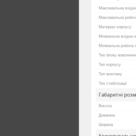
Максимальна вхідна
Максимальна робоч
Матеріал корпусу
Мінімальна вхідна 
Мінімальна робоча 
Тип блоку живлення
Тип корпусу
Тип монтажу
Тип стабілізації
Габаритні розм
Висота
Довжина
Ширина
Користувальни