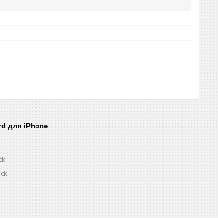
rd для iPhone
ck
ock