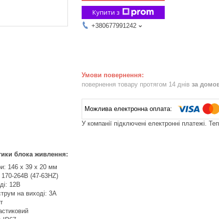
Купити з
+380677991242
повернення товару протягом 14 днів
за домо
У компанії підключені електронні платежі. Те
тики блока живлення:
и: 146 x 39 x 20 мм
 170-264В (47-63HZ)
ді: 12В
трум на виході: 3А
т
астиковий