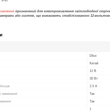
: IP67
живлення
призначений для електроживлення світлодіодної стрічк
окамерами або систем, що вимагають стабілізованого 12-вольтов
и
Dilux
Китай
12 В
30 Вт
 більше
2.5 А
о замикання
Так
таження
Так
1