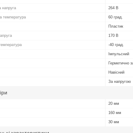
 напруга
264 В
а температура
60 град.
Пластик
напруга
170 В
температура
-40 град.
Імпульсний
Герметично з
Навісний
За напругою
іри
20 мм
160 мм
30 мм
цькі характеристики