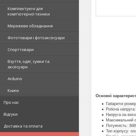
Комплектуючі для
комп'ютерної техніки
Мережеве обладнання
Фототовари і фотоаксесуари
Спорттовари
Взуття, одяг, сумки та
аксесуари
Arduino
Книги
Основні характерис
Про нас
Габаритні розмір
Робоча напруга:
Відгуки
Напруга на вихо
Максимальний с
Доставка та оплата
Потужність: 36В
Тип корпусу: пл