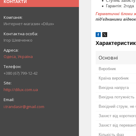
Ступінь захисту
КОНТАКТИ
Гарантія: 2года
Герметичні
блоки 
під'єднаними віде
Интернет-магазин «Dilux»
Ігор Шевченко
Характеристик
Одеса, Україна
Основні
Виробник
+380 (67) 799-12-42
Країна виробник
Вихідна напруга
http://dilux.com.ua
Вихідна потужність
i.trandasir@gmail.com
Вихідний струм, не
Захист від коротког
Захист від переван
Кількість фаз