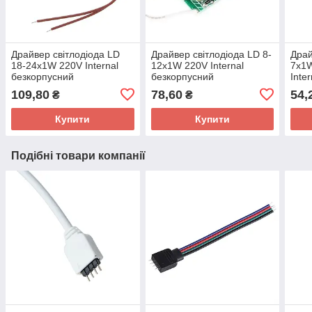
Драйвер світлодіода LD
Драйвер світлодіода LD 8-
Драй
18-24x1W 220V Internal
12x1W 220V Internal
7x1
безкорпусний
безкорпусний
Inte
109,80
78,60
54,
₴
₴
Купити
Купити
Подібні товари компанії