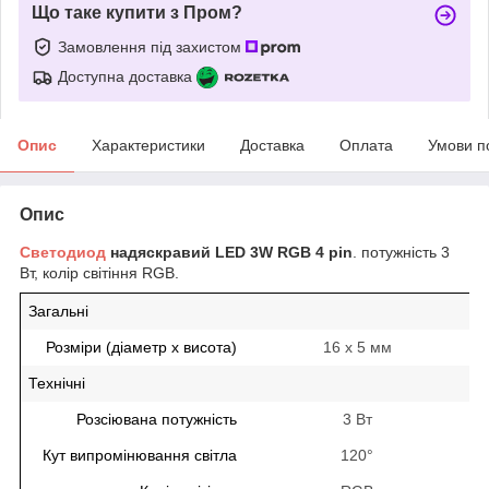
Що таке купити з Пром?
Замовлення під захистом
Доступна доставка
Опис
Характеристики
Доставка
Оплата
Умови п
Опис
Светодиод
надяскравий LED 3W RGB 4 pin
. потужність 3
Вт, колір світіння RGB.
Загальні
Розміри (діаметр х висота)
16 х 5 мм
Технічні
Розсіювана потужність
3 Вт
Кут випромінювання світла
120°