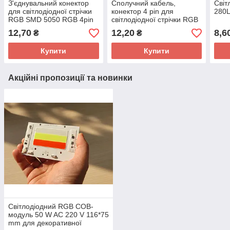
З'єднувальний конектор
Сполучний кабель,
Світ
для світлодіодної стрічки
конектор 4 pin для
280L
RGB SMD 5050 RGB 4pin
світлодіодної стрічки RGB
(1 jack) father
(1 jack) Папа
12,70
12,20
8,6
₴
₴
Купити
Купити
Акційні пропозиції та новинки
Світлодіодний RGB COB-
модуль 50 W AC 220 V 116*75
mm для декоративної