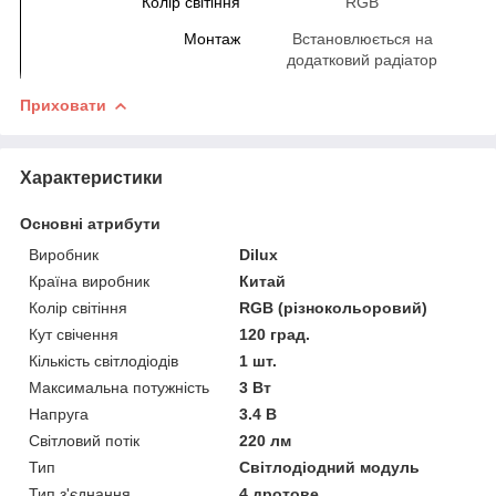
Колір світіння
RGB
Монтаж
Встановлюється на
додатковий радіатор
Приховати
Характеристики
Основні атрибути
Виробник
Dilux
Країна виробник
Китай
Колір світіння
RGB (різнокольоровий)
Кут свічення
120 град.
Кількість світлодіодів
1 шт.
Максимальна потужність
3 Вт
Напруга
3.4 В
Світловий потік
220 лм
Тип
Світлодіодний модуль
Тип з'єднання
4 дротове