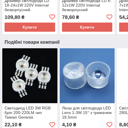
Драйвер світлодіода LD
Драйвер світлодіода LD 8-
Драй
18-24x1W 220V Internal
12x1W 220V Internal
7x1
безкорпусний
безкорпусний
Inte
109,80
78,60
54,
₴
₴
Купити
Купити
Подібні товари компанії
Светодиод LED 3W RGB
Лінза для світлодіода LED
Світ
6pin 200-220LM чип
Lens 1-3W 15° з тримачем
280L
Taiwan Genesis
18.5mm
22,10
4,10
8,6
₴
₴