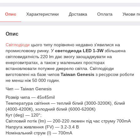
Опис
Характеристики
Доставка
Оплата
Умови п
Опис
Світлодіоди
цього типу порівняно недавно з'явилися на
промисловому ринку. У
светодиода LED 1-3W
збільшена
світловидатність 220 lm дає змогу заощаджувати на
енерговитратах, а також у маленьких просторах
встановлювати потужне джерело світла. Світлодіоди
виготовлені на базе чипов
Taiwan Genesis
з ресурсом роботи
не менш ніж 50 000 годин.
Чип ― Taiwan Genesis
Розмір чипа — 45х45mil
Температура світіння — теплий білий (3000-3200К), білий
(4000-4200К), холодний білий (6000-6200К)
Кут (deg) — 120°;
Світловий потік (lm) — 200-220 люмен під час струму 700mA
Напруга живлення (FV) — 3.2-3.4 В
Номінальний струм (I) — 700mA