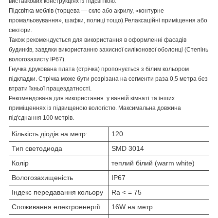
виставкових конструкціях із підсвіткою.
Підсвітка меблів (торцева — скло або акрилу, «контурне
промальовування», шафки, полиці тощо).Релаксаційні приміщення або
сектори.
Також рекомендується для використання в оформленні фасадів
будинків, завдяки використанню захисної силіконової оболонці (Степінь
вологозахисту IP67).
Гнучка друкована плата (стрічка) пропонується з білим кольором
підкладки. Стрічка може бути розрізана на сегменти раза 0,5 метра без
втрати їхньої працездатності.
Рекомендована для використання у ванній кімнаті та інших
приміщеннях із підвищеною вологістю. Максимальна довжина
під'єднання 100 метрів.
Кількість діодів на метр:
120
Тип светодиода
SMD 3014
Колір
теплий білий (warm white)
Вологозахищеність
IP67
Індекс передавання кольору
Ra < = 75
Споживання електроенергії
16W на метр