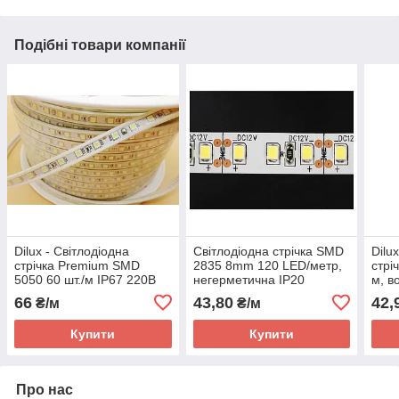
Подібні товари компанії
Dilux - Світлодіодна
Світлодіодна стрічка SMD
Dilu
стрічка Premium SMD
2835 8mm 120 LED/метр,
стрі
5050 60 шт./м IP67 220В
негерметична IP20
м, в
тепло біла
черв
66
43,80
42,
₴/м
₴/м
Купити
Купити
Про нас