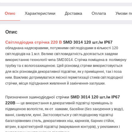
Опис
Характеристики
Доставка
Оплата
Умови п
Опис
Світлодіодна стрічка 220 В
SMD 3014 120 шт./м IP67
обладнана надяскравими, потужними світлодіодами в кількості 120
світлодіодів на 1.м.п. Велике світловидатність досягається завдяки
використанню технології чипа SMD3014. Стрічка поміщена в полімерну
трубку та є вологозахищеною. Цей різновид стрічки використовується
для всіх різновидів декоративної підсвітки, як у приміщенні, так і поза
ним. Важливо дотримуватися якісної герметизації стиків світлодіодної
стрічки, місця під'єднання живлення й закінчення-заглушки.
шинодіодної стрічки
SMD 3014 120 шт./м IP67
Призначення з
220В
— це використання в декоративній підсвітці приміщень із
підвищеною вологістю, як-от хамами, басейни (без занурення у воду),
ванні, санвузли, кухні. Застосовується у світлодіодному підсвітці
багаторівневих стель, декоративних ніш, карнизів, барних стійок,
вітрин, в архітектурній підсвітці (маркування контурів), у рекламних і