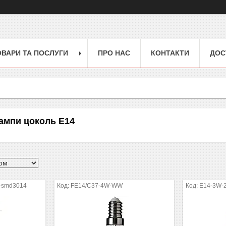
ОВАРИ ТА ПОСЛУГИ
ПРО НАС
КОНТАКТИ
ДОС
лампи цоколь E14
-smd3014
FE14/C37-4W-WW
E14-3W-