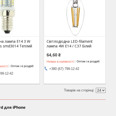
на лампа E14 3 W
Світлодіодна LED-filament
cs smd3014 Теплий
лампа 4W E14 / C37 Білий
64,60 ₴
Немає в наявності
Оптом і в роздріб
ності
Оптом і в роздріб
+380 (67) 799-12-42
799-12-42
rd для iPhone