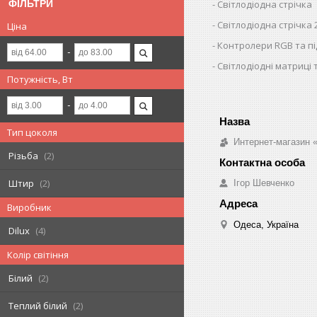
ФІЛЬТРИ
Світлодіодна стрічка
Світлодіодна стрічка 
Ціна
Контролери RGB та п
Світлодіодні матриці 
Потужність, Вт
Тип цоколя
Интернет-магазин «
Різьба
2
Штир
2
Ігор Шевченко
Виробник
Одеса, Україна
Dilux
4
Колір світіння
Білий
2
Теплий білий
2