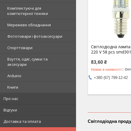
Комплектуючі для
комп'ютерної техніки
Мережеве обладнання
Фототовари і фотоаксесуари
Світлодіодна лампа
Спорттовари
220 V 58 pcs smd30
Взуття, одяг, сумки та
83,60 ₴
аксесуари
Немає в наявності
Опто
Arduino
+380 (67) 799-12-42
Книги
Про нас
Відгуки
Доставка та оплата
Світлодіодна проду