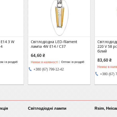
 E14 3 W
Світлодіодна LED-filament
Світлодіод
14
лампа 4W E14 / C37
220 V 58 p
білий
64,60 ₴
83,60 ₴
Немає в наявності
м і в роздріб
Оптом і в роздріб
Немає в наяв
+380 (67) 799-12-42
+380 (67) 
кція
Світлодіодні лампи
Rsim, Heica