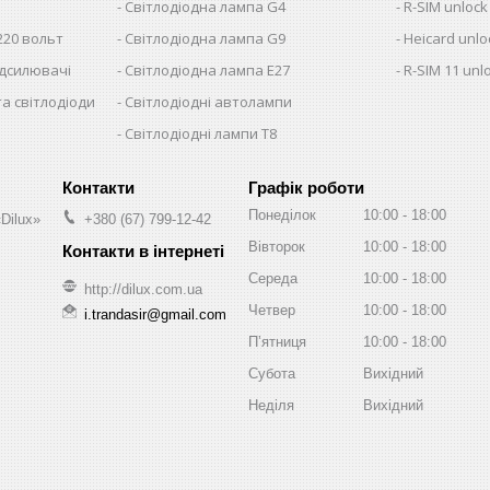
Світлодіодна лампа G4
R-SIM unlock
220 вольт
Світлодіодна лампа G9
Heicard unlo
ідсилювачі
Світлодіодна лампа E27
R-SIM 11 unl
та світлодіоди
Світлодіодні автолампи
Світлодіодні лампи T8
Графік роботи
Понеділок
10:00
18:00
Dilux»
+380 (67) 799-12-42
Вівторок
10:00
18:00
Середа
10:00
18:00
http://dilux.com.ua
Четвер
10:00
18:00
i.trandasir@gmail.com
Пʼятниця
10:00
18:00
Субота
Вихідний
Неділя
Вихідний