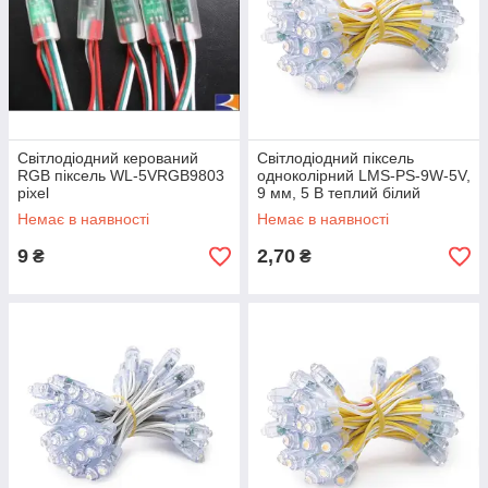
Світлодіодний керований
Світлодіодний піксель
RGB піксель WL-5VRGB9803
одноколірний LMS-PS-9W-5V,
pixel
9 мм, 5 В теплий білий
Немає в наявності
Немає в наявності
9
2,70
₴
₴