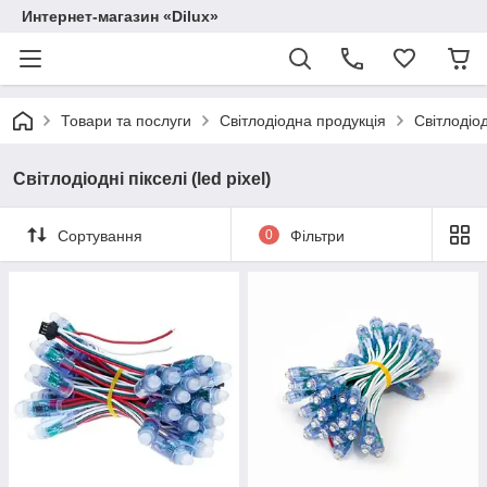
Интернет-магазин «Dilux»
Товари та послуги
Світлодіодна продукція
Світлодіодн
Світлодіодні пікселі (led pixel)
Сортування
0
Фільтри