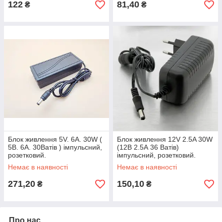
122
81,40
₴
₴
Блок живлення 5V. 6A. 30W (
Блок живлення 12V 2.5A 30W
5В. 6А. 30Ватів ) імпульсний,
(12В 2.5А 36 Ватів)
розетковий.
імпульсний, розетковий.
Немає в наявності
Немає в наявності
271,20
150,10
₴
₴
Про нас