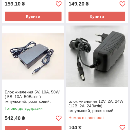
159,10
149,20
₴
₴
Купити
Купити
Блок живлення 5V. 10A. 50W
( 5В. 10А. 50Ватів )
імпульсний, розетковий.
Блок живлення 12V. 2A. 24W
(12В. 2А. 24Ватів)
Готово до відправки
імпульсний, розетковий.
542,40
Немає в наявності
₴
104
₴