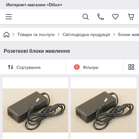
Интернет-магазин «Dilux»
Товари та послуги
Світлодіодна продукція
Блоки жив
Розеткові блоки живлення
Сортування
0
Фільтри