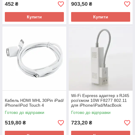
452
903,50
₴
₴
Купити
Купити
Wi-Fi Express адаптер з RJ45
Кабель HDMI MHL 30Pin iPad/
роз'ємом 10W F8277 802.11
iPhone/iPod Touch 4
для iPhone/iPad/MacBook
Готово до відправки
Готово до відправки
519,80
723,20
₴
₴