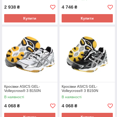
2 938
4 746
₴
₴
Купити
Купити
Кросівки ASICS GEL-
Кросівки ASICS GEL-
Volleycross® 3 B150N
Volleycross® 3 B150N
В наявності
В наявності
4 068
4 068
₴
₴