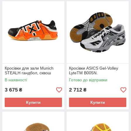
Кросівки для зали Munich
Кросівки ASICS Gel-Volley
STEALH гандбол, сквош
LyteTM B005N.
В наявності
Готово до відправки
3 675
2 712
₴
₴
Купити
Купити